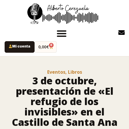
0
Mi cuenta
0,00
€
INICIO
PODCAST
Eventos
,
Libros
YOUTUBE
3 de octubre,
INSTAGRAM
presentación de «El
RUTAS MISTERIO
refugio de los
LIBROS
invisibles» en el
Castillo de Santa Ana
ALBERTO