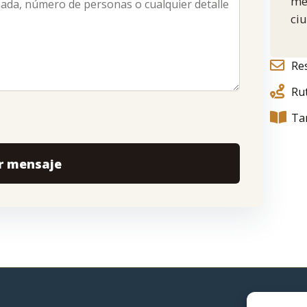
med
ciu
Re
Ru
Ta
r mensaje