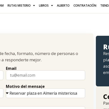
AM
RUTAS MISTERIO
LIBROS
ALBERTO
CONTRATACIÓN
TIEN
R
ade fecha, formato, número de personas o
Res
 a responderte mejor.
pl
aso
Email
em
Motivo del mensaje
C
Par