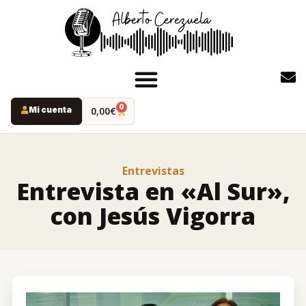
0
Mi cuenta
0,00
€
INICIO
PODCAST
Entrevistas
YOUTUBE
Entrevista en «Al Sur»,
INSTAGRAM
con Jesús Vigorra
RUTAS MISTERIO
LIBROS
ALBERTO