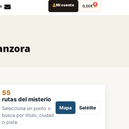
0
Mi cuenta
0,00
€
DA
anzora
55
rutas del misterio
Mapa
Satélite
Selecciona un punto o
busca por título, ciudad
o pista.