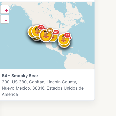
+
-
01
13
07
11
04
08
10
19
17
16
03
36
26
32
49
54
23
14
20
52
50
51
53
47
43
39
40
44
46
45
54 – Smooky Bear
200, US 380, Capitan, Lincoln County,
Nuevo México, 88316, Estados Unidos de
América