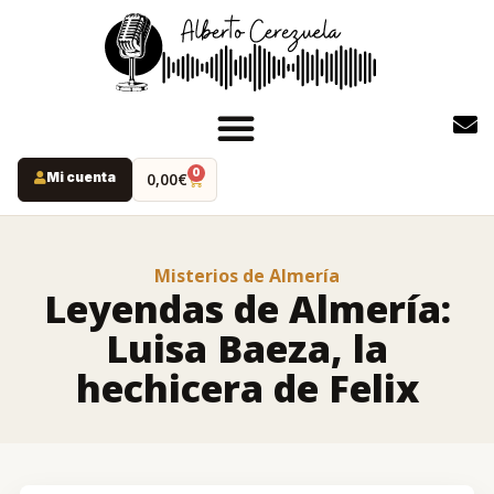
0
Mi cuenta
0,00
€
INICIO
PODCAST
Misterios de Almería
YOUTUBE
Leyendas de Almería:
INSTAGRAM
Luisa Baeza, la
RUTAS MISTERIO
hechicera de Felix
LIBROS
ALBERTO