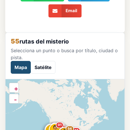
Email
55
rutas del misterio
Selecciona un punto o busca por título, ciudad o
pista.
Mapa
Satélite
+
-
01
13
07
11
04
08
10
19
17
16
03
36
26
32
49
54
23
14
20
52
50
51