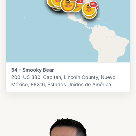
53
47
43
39
40
44
46
45
54 – Smooky Bear
200, US 380, Capitan, Lincoln County, Nuevo
México, 88316, Estados Unidos de América