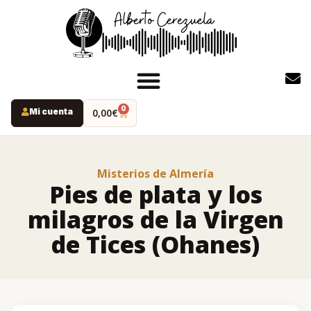
0
Mi cuenta
0,00
€
INICIO
PODCAST
Misterios de Almería
YOUTUBE
Pies de plata y los
INSTAGRAM
milagros de la Virgen
RUTAS MISTERIO
de Tices (Ohanes)
LIBROS
ALBERTO