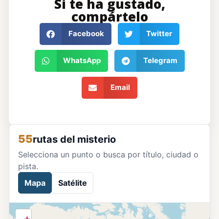
Si te ha gustado,
compártelo
Facebook
Twitter
WhatsApp
Telegram
Email
55
rutas del misterio
Selecciona un punto o busca por título, ciudad o
pista.
Mapa
Satélite
+