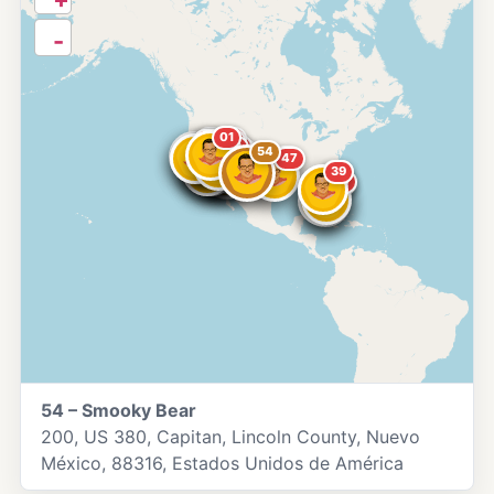
-
01
13
07
11
04
08
10
19
17
16
03
36
26
32
49
54
23
14
20
52
50
51
53
47
43
39
40
44
46
45
54 – Smooky Bear
200, US 380, Capitan, Lincoln County, Nuevo
México, 88316, Estados Unidos de América