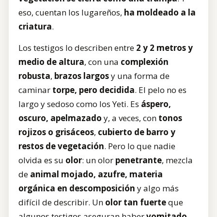
eso, cuentan los lugareños,
ha moldeado a la
criatura
.
Los testigos lo describen entre
2 y 2 metros y
medio de altura
, con una
complexión
robusta
,
brazos largos
y una forma de
caminar
torpe, pero decidida
. El pelo no es
largo y sedoso como los Yeti. Es
áspero,
oscuro, apelmazado
y, a veces, con
tonos
rojizos o grisáceos
,
cubierto de barro y
restos de vegetación
. Pero lo que nadie
olvida es su
olor
: un olor
penetrante
, mezcla
de
animal mojado, azufre, materia
orgánica en descomposición
y algo más
difícil de describir. Un
olor tan fuerte
que
algunos testigos aseguran haber
vomitado
.