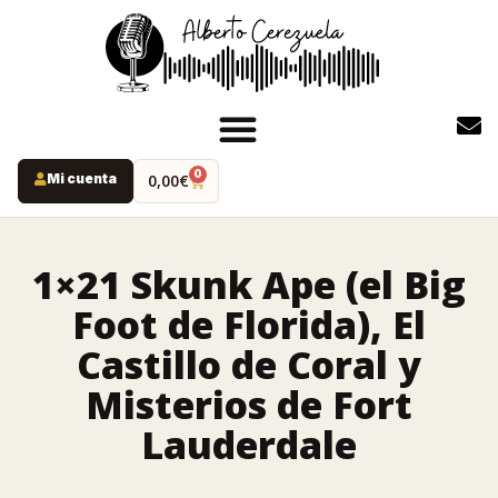
0
Mi cuenta
0,00
€
INICIO
PODCAST
1×21 Skunk Ape (el Big
YOUTUBE
Foot de Florida), El
INSTAGRAM
Castillo de Coral y
RUTAS MISTERIO
Misterios de Fort
LIBROS
Lauderdale
ALBERTO