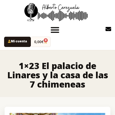
0
Mi cuenta
0,00
€
INICIO
PODCAST
1×23 El palacio de
YOUTUBE
Linares y la casa de las
INSTAGRAM
7 chimeneas
RUTAS MISTERIO
LIBROS
ALBERTO