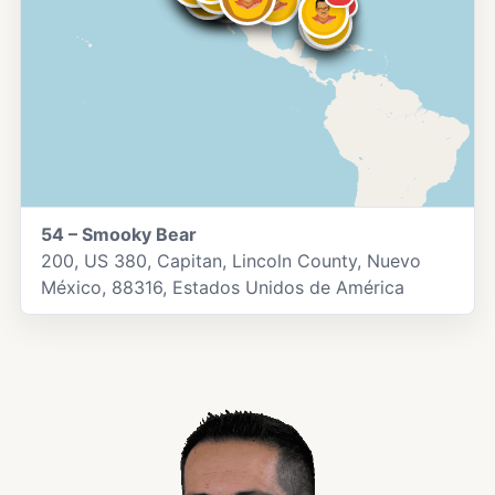
40
44
46
45
54 – Smooky Bear
200, US 380, Capitan, Lincoln County, Nuevo
México, 88316, Estados Unidos de América