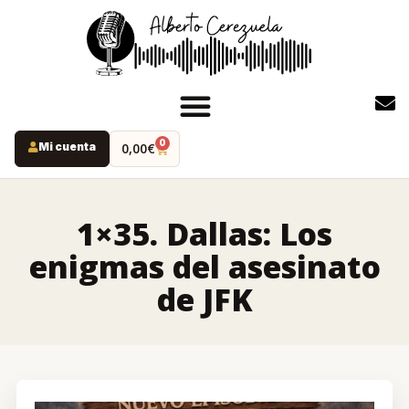
0
Mi cuenta
0,00
€
INICIO
PODCAST
1×35. Dallas: Los
YOUTUBE
enigmas del asesinato
INSTAGRAM
de JFK
RUTAS MISTERIO
LIBROS
ALBERTO