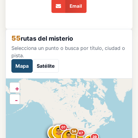
Email
55
rutas del misterio
Selecciona un punto o busca por título, ciudad o
pista.
Mapa
Satélite
+
-
01
13
07
11
04
08
10
19
17
16
03
36
26
32
49
54
23
14
20
52
50
51
53
47
43
39