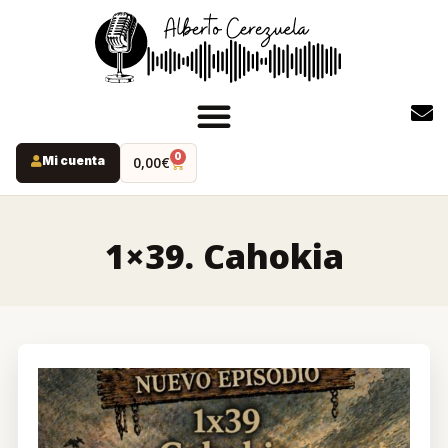
0
Mi cuenta
0,00
€
INICIO
PODCAST
1×39. Cahokia
YOUTUBE
INSTAGRAM
RUTAS MISTERIO
LIBROS
ALBERTO