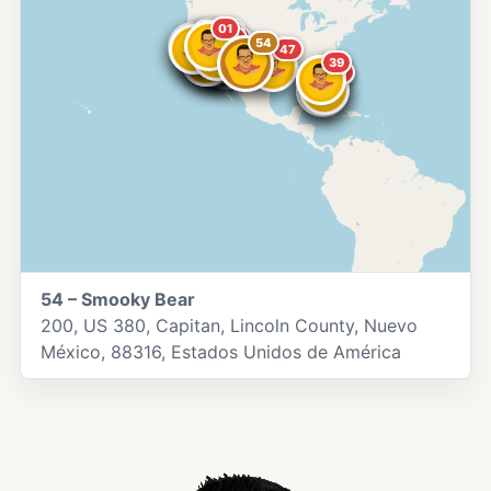
01
13
07
11
04
08
10
19
17
16
03
36
26
32
49
54
23
14
20
52
50
51
53
47
43
39
40
44
46
45
54 – Smooky Bear
200, US 380, Capitan, Lincoln County, Nuevo
México, 88316, Estados Unidos de América