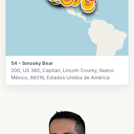
40
44
46
45
54 – Smooky Bear
200, US 380, Capitan, Lincoln County, Nuevo
México, 88316, Estados Unidos de América