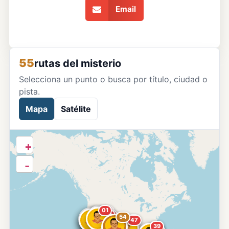
Email
55
rutas del misterio
Selecciona un punto o busca por título, ciudad o
pista.
Mapa
Satélite
+
-
01
13
07
11
04
08
10
19
17
16
03
36
26
32
49
54
23
14
20
52
50
51
53
47
43
39