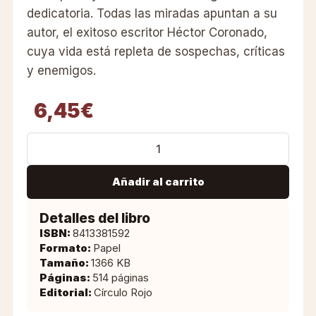
dedicatoria. Todas las miradas apuntan a su
autor, el exitoso escritor Héctor Coronado,
cuya vida está repleta de sospechas, críticas
y enemigos.
6,45
€
Añadir al carrito
Detalles del libro
ISBN:
8413381592
Formato:
Papel
Tamaño:
1366 KB
Páginas:
514 páginas
Editorial:
Círculo Rojo