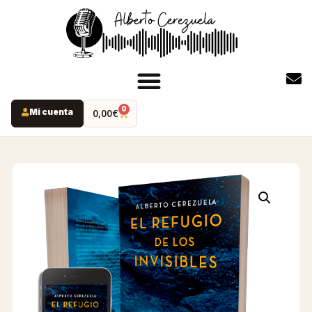
0
Mi cuenta
0,00
€
INICIO
PODCAST
YOUTUBE
INSTAGRAM
RUTAS MISTERIO
LIBROS
ALBERTO