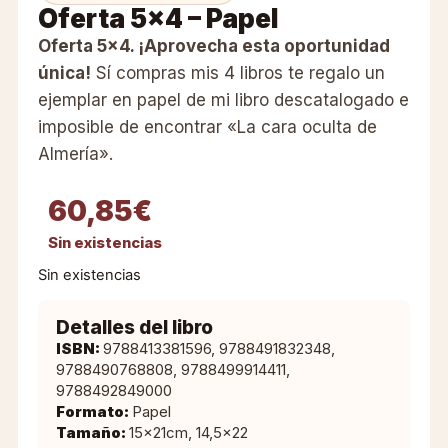
Oferta 5×4 – Papel
Oferta 5×4. ¡Aprovecha esta oportunidad
única!
Sí compras mis 4 libros te regalo un
ejemplar en papel de mi libro descatalogado e
imposible de encontrar
«
La cara oculta de
Almería
»
.
60,85
€
Sin existencias
Sin existencias
Detalles del libro
ISBN:
9788413381596, 9788491832348,
9788490768808, 9788499914411,
9788492849000
Formato:
Papel
Tamaño:
15x21cm, 14,5×22