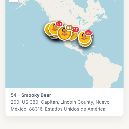
01
13
07
11
04
08
10
19
17
16
03
36
26
32
49
54
23
14
20
52
50
51
53
47
43
39
40
44
46
45
54 – Smooky Bear
200, US 380, Capitan, Lincoln County, Nuevo
México, 88316, Estados Unidos de América