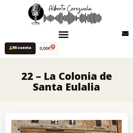
0
Mi cuenta
0,00
€
INICIO
PODCAST
22 – La Colonia de
YOUTUBE
Santa Eulalia
INSTAGRAM
RUTAS MISTERIO
LIBROS
ALBERTO