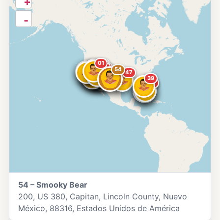
+
-
01
13
07
11
04
08
10
19
17
16
03
36
26
32
49
54
23
14
20
52
50
51
53
47
43
39
40
44
46
45
54 – Smooky Bear
200, US 380, Capitan, Lincoln County, Nuevo
México, 88316, Estados Unidos de América