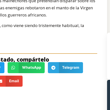
s malhechores que pretendían disparar sobre los
las enemigas rebotaron en el manto de la Virgen
los guerreros africanos.
, como viene siendo tristemente habitual, la
stado, compártelo
r
WhatsApp
Telegram
Email