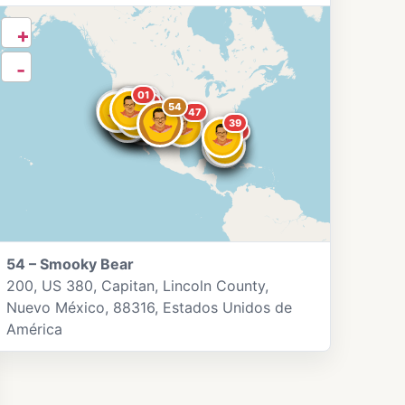
+
-
01
13
07
11
04
08
10
19
17
16
03
36
26
32
49
54
23
14
20
52
50
51
53
47
43
39
40
44
46
45
54 – Smooky Bear
200, US 380, Capitan, Lincoln County,
Nuevo México, 88316, Estados Unidos de
América