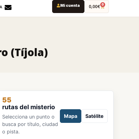
0
Mi cuenta
0,00
€
DA
o (Tíjola)
55
rutas del misterio
Mapa
Satélite
Selecciona un punto o
busca por título, ciudad
o pista.