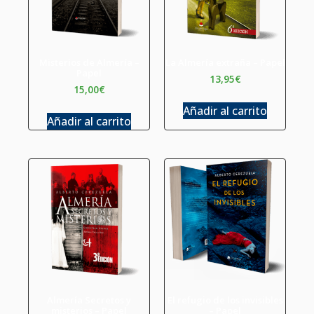
Misterios de Almería –
La Almería extraña – Papel
Papel
13,95
€
15,00
€
Añadir al carrito
Añadir al carrito
Almería Secretos y
El refugio de los invisibles
misterios – Papel
– Papel