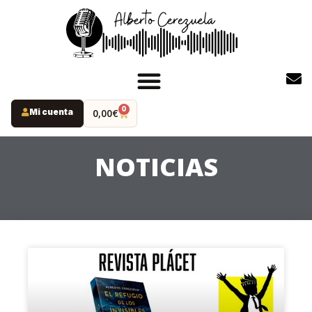
0
Mi cuenta
0,00
€
INICIO
PODCAST
NOTICIAS
YOUTUBE
INSTAGRAM
RUTAS MISTERIO
LIBROS
ALBERTO