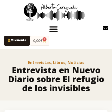
0
Mi cuenta
0,00
€
INICIO
PODCAST
Entrevistas
,
Libros
,
Noticias
YOUTUBE
Entrevista en Nuevo
INSTAGRAM
Diario sobre El refugio
RUTAS MISTERIO
de los invisibles
LIBROS
ALBERTO