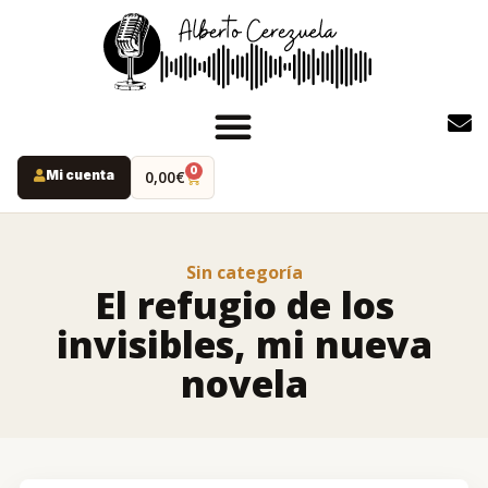
0
Mi cuenta
0,00
€
INICIO
PODCAST
Sin categoría
YOUTUBE
El refugio de los
INSTAGRAM
invisibles, mi nueva
RUTAS MISTERIO
novela
LIBROS
ALBERTO