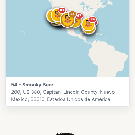
01
13
07
11
04
08
10
19
17
16
03
36
26
32
49
54
23
14
20
52
50
51
53
47
43
39
40
44
46
45
54 – Smooky Bear
200, US 380, Capitan, Lincoln County, Nuevo
México, 88316, Estados Unidos de América