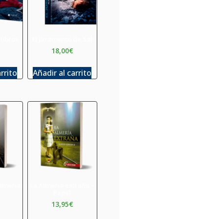
 libros
El juramento de Sal
18,00
€
arrito
Añadir al carrito
Almería
La Almería extraña –
Papel
13,95
€