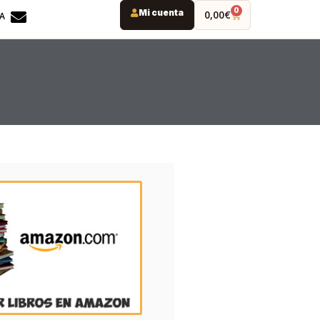
0
Mi cuenta
0,00
€
DA