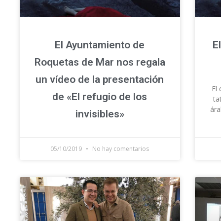
El Ayuntamiento de
E
Roquetas de Mar nos regala
un vídeo de la presentación
El
de «El refugio de los
ta
ára
invisibles»
05/10/2019
No hay comentarios