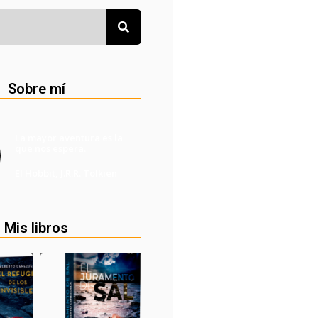
Sobre mí
La mayor aventura es la
que nos espera.
El Hobbit, J.R.R. Tolkien
Mis libros