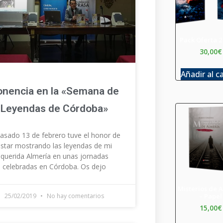
Pack Oferta 2
30,00
€
Añadir al c
onencia en la «Semana de
Leyendas de Córdoba»
pasado 13 de febrero tuve el honor de
estar mostrando las leyendas de mi
querida Almería en unas jornadas
celebradas en Córdoba. Os dejo
Misterios de 
– Papel
25/02/2019
No hay comentarios
15,00
€