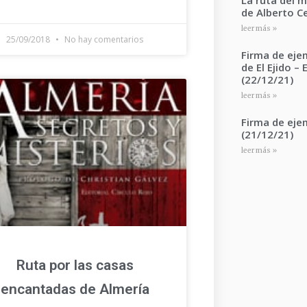
de Alberto C
leer más »
25/09/2018
No hay comentarios
Firma de ejem
de El Ejido –
(22/12/21)
leer más »
Firma de eje
(21/12/21)
leer más »
Ruta por las casas
encantadas de Almería