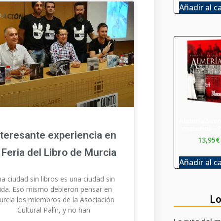
Añadir al c
Almería Secr
misterios – 
nteresante experiencia en
13,95
€
a Feria del Libro de Murcia
Añadir al c
a ciudad sin libros es una ciudad sin
ida. Eso mismo debieron pensar en
Lo
urcia los miembros de la Asociación
Cultural Palín, y no han
La ruta del m