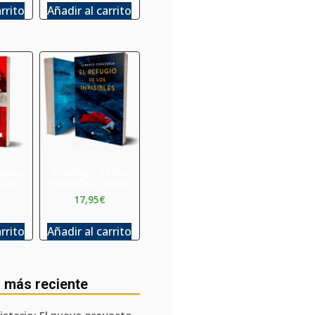
arrito
Añadir al carrito
etos y
El refugio de los
Papel
invisibles – Papel
17,95
€
arrito
Añadir al carrito
 más reciente
isterio: El nuevo proyecto