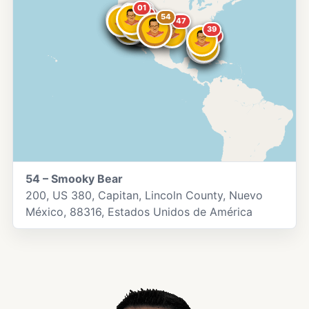
01
13
07
11
04
08
10
19
17
16
03
36
26
32
49
54
23
14
20
52
50
51
53
47
43
39
40
44
46
45
54 – Smooky Bear
200, US 380, Capitan, Lincoln County, Nuevo
México, 88316, Estados Unidos de América