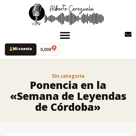
0
Mi cuenta
0,00
€
INICIO
PODCAST
Sin categoría
YOUTUBE
Ponencia en la
INSTAGRAM
«Semana de Leyendas
RUTAS MISTERIO
de Córdoba»
LIBROS
ALBERTO